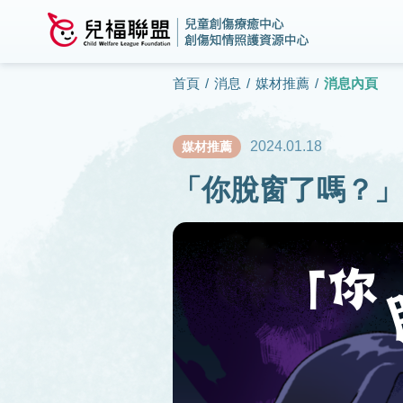
首頁
/
消息
/
媒材推薦
/
消息內頁
2024.01.18
媒材推薦
「你脫窗了嗎？」