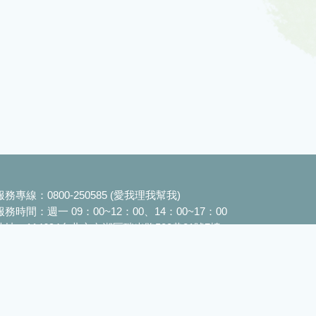
服務專線：
0800-250585 (愛我理我幫我)
服務時間：
週一 09：00~12：00、14：00~17：00
地址：
114694台北市內湖區瑞光路583巷21號7樓
信箱：
cwlftic@cwlf.org.tw
rved.